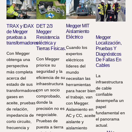
Megger MIT
TRAX y IDAX
DET 2/3
Aislamiento
de Megger
Megger
Eléctrico
pruebas a
Resistencia
Megger
transformadores
eléctrica y
Localización,
Cuando los
Tierras Físicas.
Pruebas Y
Con Megger
expertos
Diagnósticos
Con Megger
obtenga una
De Fallas En
eléctricos
priorice su
Cables
perspectiva
líderes del
seguridad y la
más completa
mundo
La
eficiencia de su
acerca del
necesitan las
infraestructura
infraestructura
estado de sus
herramientas
de cable
con un socio
transformadores,
para hacer bien
confiable
comprobado,
gases en
el trabajo, van
desempeña un
donde la
aceite, pruebas
con Megger.
papel
precisión no es
de relación,
Aislamiento en
fundamental en
negociable.
impedancia de
AC y CC, aceite
el panorama
Pruebas de
corto circuito,
aislante y
actual.
puesta a tierra
frecuencia y
aislamiento