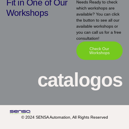
Fit in One of Our
Needs Ready to check
which workshops are
Workshops
available? You can click
the button to see all our
available workshops or
you can call us for a free
consultation!
Check Our
Workshops
catalogos
© 2024 SENSA Automation, All Rights Reserved