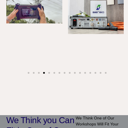
We Think you Can
We Think One of Our
Workshops Will Fit Your