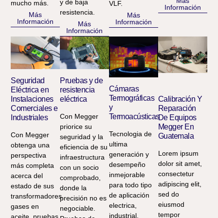
Más
y de baja
mucho más.
VLF.
Información
resistencia.
Más
Más
Información
Información
Más
Información
Seguridad
Pruebas y de
Cámaras
Eléctrica en
resistencia
Termográficas
Instalaciones
eléctrica
Calibración Y
y
Comerciales e
Reparación
Con Megger
Termoacústicas
Industriales
De Equipos
priorice su
Megger En
Tecnologia de
Con Megger
Guatemala
seguridad y la
ultima
obtenga una
eficiencia de su
Lorem ipsum
generación y
perspectiva
infraestructura
dolor sit amet,
desempeño
más completa
con un socio
consectetur
inmejorable
acerca del
comprobado,
adipiscing elit,
para todo tipo
estado de sus
donde la
sed do
de aplicación
transformadores,
precisión no es
eiusmod
electrica,
gases en
negociable.
tempor
industrial,
aceite, pruebas