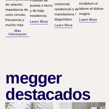
Pruebas de
incididunt ut
comercial,
de relación,
puesta a tierra
labore et dolore
residencial o de
impedancia de
y de baja
magna
manufactura /
corto circuito,
resistencia.
diagnóstico.
Learn More
frecuencia y
Learn More
mucho más.
Learn More
Más
Información
megger
destacados